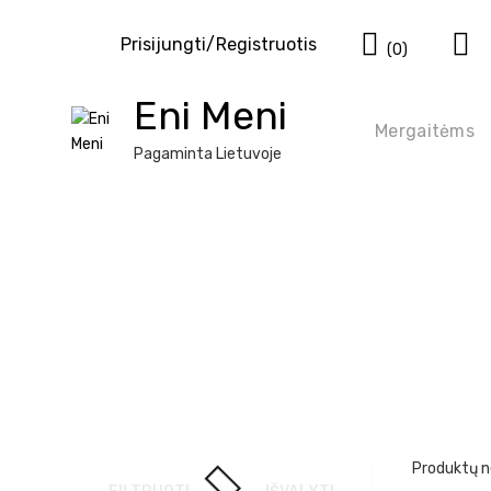
Eiti
Krepšel
prie
Prisijungti/Registruotis
(0)
turinio
Eni Meni
Mergaitėms
Pagaminta Lietuvoje
Produktų n