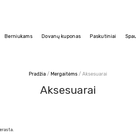
is
Berniukams
Dovanų kuponas
Paskutiniai
Spau
Pradžia
/
Mergaitėms
/ Aksesuarai
Aksesuarai
erasta.