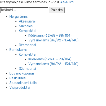
Užsakymo pasiuvimo terminas: 3-7 d.d.
Atšaukti
Ieškoti:
Mergaitėms
Aksesuarai
Suknelės
Komplektai
Kūdikiams (62/68 – 98/104)
Vyresnėliams (86/92 – 134/140)
Džemperiai
Berniukams
Komplektai
Kūdikiams (62/68 – 98/104)
Vyresnėliams (86/92 – 134/140)
Džemperiai
Dovanų kuponas
Paskutiniai
Spausdinami failai
Visi produktai
Eiti
prie
turinio