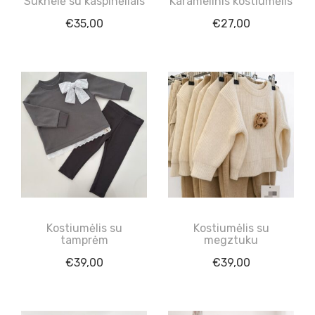
Suknelė su kaspinėliais
Karamelinis kostiumėlis
€
35,00
€
27,00
Kostiumėlis su
Kostiumėlis su
tamprėm
megztuku
€
39,00
€
39,00