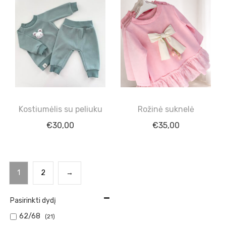
Kostiumėlis su peliuku
Rožinė suknelė
€
30,00
€
35,00
1
2
→
Pasirinkti dydį
62/68
(21)