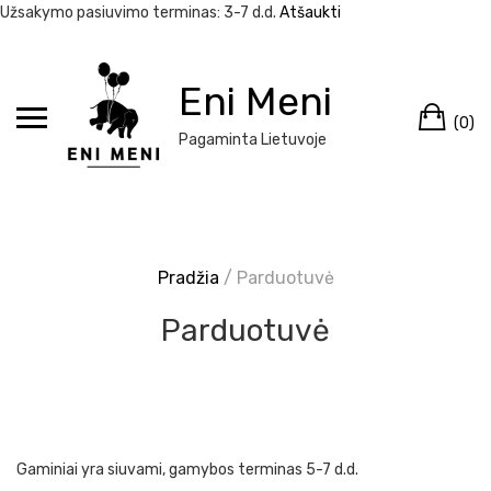
Užsakymo pasiuvimo terminas: 3-7 d.d.
Atšaukti
Eiti
prie
Eni Meni
Kr
turinio
(0)
Pagaminta Lietuvoje
Pradžia
/ Parduotuvė
Parduotuvė
Gaminiai yra siuvami, gamybos terminas 5-7 d.d.