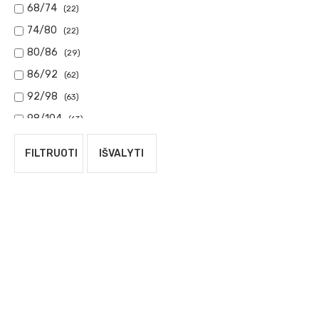
68/74
(22)
74/80
(22)
80/86
(29)
86/92
(62)
92/98
(63)
98/104
(63)
104/110
(43)
FILTRUOTI
IŠVALYTI
110/116
(44)
116/122
(42)
122/128
(41)
128/134
(39)
134/140
(12)
140/146
(1)