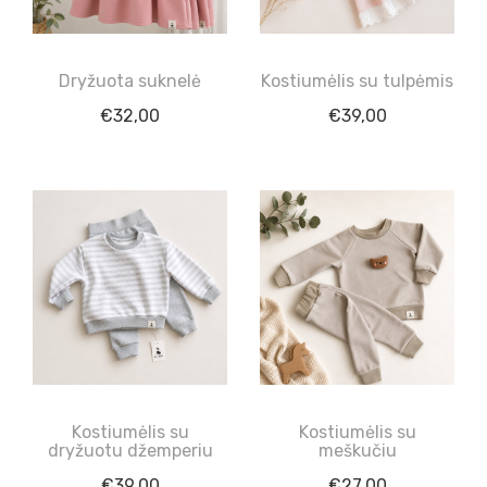
Dryžuota suknelė
Kostiumėlis su tulpėmis
€
32,00
€
39,00
Kostiumėlis su
Kostiumėlis su
dryžuotu džemperiu
meškučiu
€
39,00
€
27,00