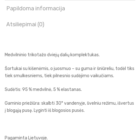
Papildoma informacija
Atsiliepimai (0)
Medvilninio trikotažo dviejų dalių komplektukas.
Šortukai su kišenėmis, o juosmuo – su guma ir šniūreliu, todėl tiks
tiek smulkesniems, tiek pilnesnio sudėjimo vaikučiams.
Sudėtis: 95 % medvilnė, 5 % elastanas.
Gaminio priežiūra: skalbti 30° vandenyje, švelniu režimu, išvertus
į blogąją pusę. Lyginti iš blogosios pusės.
Pagaminta Lietuvoje.