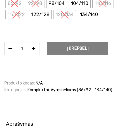
86/92
92/98
98/104
104/110
110/116
116/122
122/128
128/134
134/140
produkto
Į KREPŠELĮ
kiekis:
Kostiumėlis
su
vėžliu
Produkto kodas:
N/A
Kategorijos:
Komplektai
,
Vyresnėliams (86/92 - 134/140)
Aprašymas