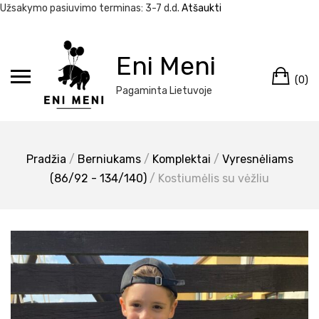
Užsakymo pasiuvimo terminas: 3-7 d.d.
Atšaukti
Eiti
prie
Eni Meni
Kr
turinio
(0)
Pagaminta Lietuvoje
Pradžia
/
Berniukams
/
Komplektai
/
Vyresnėliams
(86/92 - 134/140)
/ Kostiumėlis su vėžliu