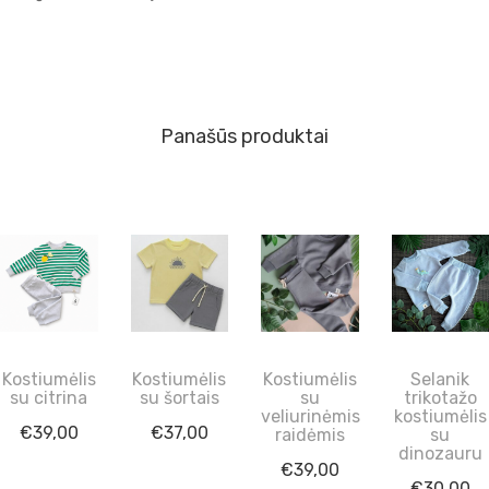
Panašūs produktai
Kostiumėlis
Kostiumėlis
Kostiumėlis
Selanik
su citrina
su šortais
su
trikotažo
veliurinėmis
kostiumėlis
€
39,00
€
37,00
raidėmis
su
dinozauru
€
39,00
€
30,00