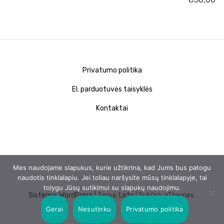
Privatumo politika
El. parduotuvės taisyklės
Kontaktai
Mes naudojame slapukus, kurie užtikrina, kad Jums bus patogu
naudotis tinklalapiu. Jei toliau naršysite mūsų tinklalapyje, tai
tolygu Jūsų sutikimui su slapukų naudojimu.
Sistema: WordPress
|
Tema:
Leto
| Sukūrė: aThemes.
Gerai
Nesutinku
Privatumo politika