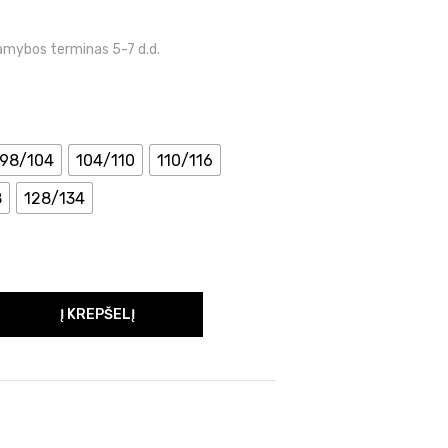
gamybos terminas 5-7 d.d.
98/104
104/110
110/116
8
128/134
Į KREPŠELĮ