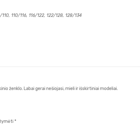
110, 110/116, 116/122, 122/128, 128/134
io ženklo. Labai gerai nešiojasi, mieli ir išskirtiniai modeliai.
pažymėti
*