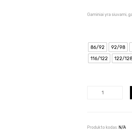
Gaminiai yra siuvami, 
86/92
92/98
116/122
122/12
produkto
kiekis:
Suknelė
su
katinėliu
Produkto kodas:
N/A