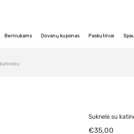
is
Berniukams
Dovanų kuponas
Paskutiniai
Spau
katinėliu
Suknelė su katinė
€
35,00