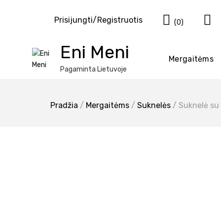
Eiti
Krepšel
prie
Prisijungti/Registruotis
(0)
turinio
Eni Meni
Mergaitėms
Pagaminta Lietuvoje
Pradžia
/
Mergaitėms
/
Suknelės
/ Suknelė su 