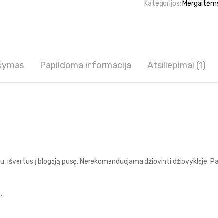
Kategorijos:
Mergaitėm
šymas
Papildoma informacija
Atsiliepimai (1)
imu, išvertus į blogąją pusę. Nerekomenduojama džiovinti džiovyklėje. 
.