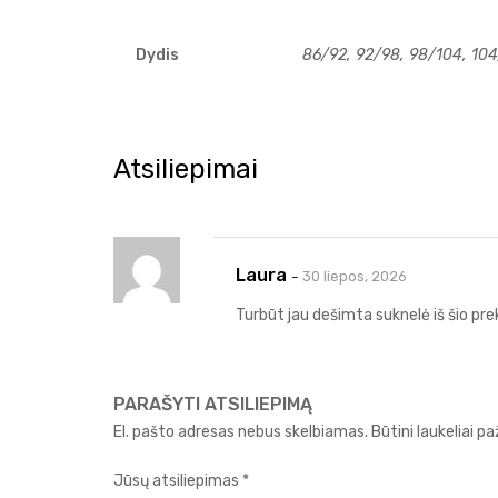
Dydis
86/92, 92/98, 98/104, 104/
Atsiliepimai
Laura
30 liepos, 2026
–
Turbūt jau dešimta suknelė iš šio prekin
PARAŠYTI ATSILIEPIMĄ
El. pašto adresas nebus skelbiamas.
Būtini laukeliai 
Jūsų atsiliepimas
*