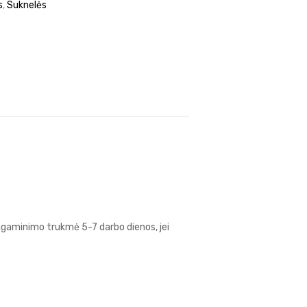
s
,
Suknelės
Pagaminimo trukmė 5-7 darbo dienos, jei