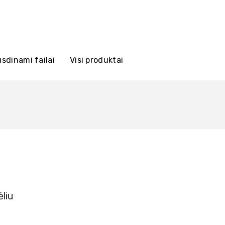
sdinami failai
Visi produktai
liu