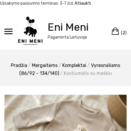
Užsakymo pasiuvimo terminas: 3-7 d.d.
Atšaukti
Eiti
prie
Eni Meni
Kr
turinio
(2)
Pagaminta Lietuvoje
Pradžia
/
Mergaitėms
/
Komplektai
/
Vyresnėliams
(86/92 - 134/140)
/ Kostiumėlis su meškiu