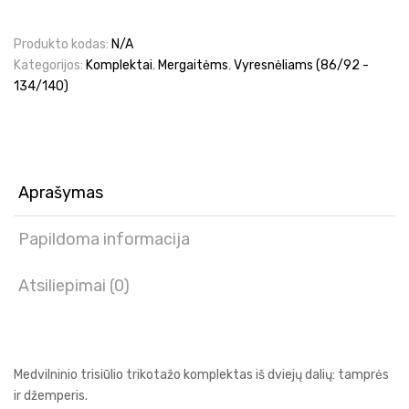
meškiu
Produkto kodas:
N/A
Kategorijos:
Komplektai
,
Mergaitėms
,
Vyresnėliams (86/92 -
134/140)
Aprašymas
Papildoma informacija
Atsiliepimai (0)
Medvilninio trisiūlio trikotažo komplektas iš dviejų dalių: tamprės
ir džemperis.