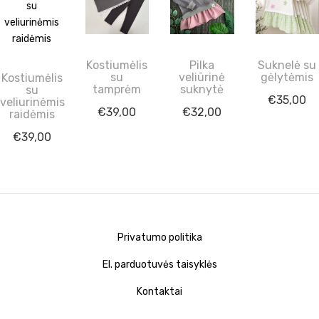
Kostiumėlis
Pilka
Suknelė su
su
veliūrinė
gėlytėmis
Kostiumėlis
tamprėm
suknytė
su
€
35,00
veliurinėmis
€
39,00
€
32,00
raidėmis
€
39,00
Privatumo politika
El. parduotuvės taisyklės
Kontaktai