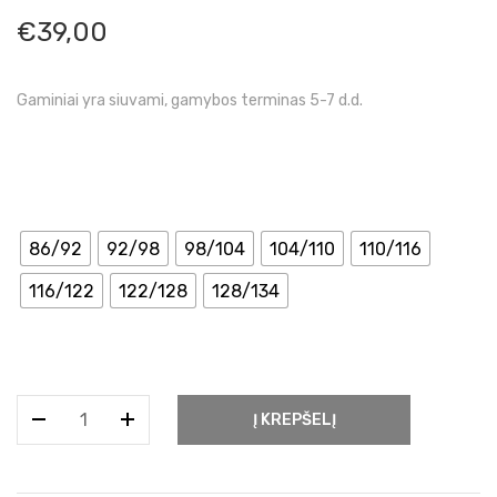
€
39,00
Gaminiai yra siuvami, gamybos terminas 5-7 d.d.
86/92
92/98
98/104
104/110
110/116
116/122
122/128
128/134
produkto
Į KREPŠELĮ
kiekis:
Kostiumėlis
su