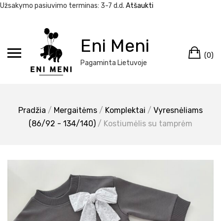
Užsakymo pasiuvimo terminas: 3-7 d.d.
Atšaukti
Eiti
prie
Eni Meni
Kr
turinio
(0)
Pagaminta Lietuvoje
Pradžia
/
Mergaitėms
/
Komplektai
/
Vyresnėliams
(86/92 - 134/140)
/ Kostiumėlis su tamprėm