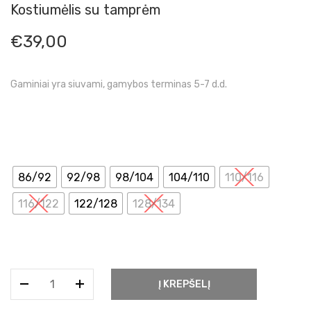
Kostiumėlis su tamprėm
€
39,00
Gaminiai yra siuvami, gamybos terminas 5-7 d.d.
86/92
92/98
98/104
104/110
110/116
116/122
122/128
128/134
produkto
Į KREPŠELĮ
kiekis:
Kostiumėlis