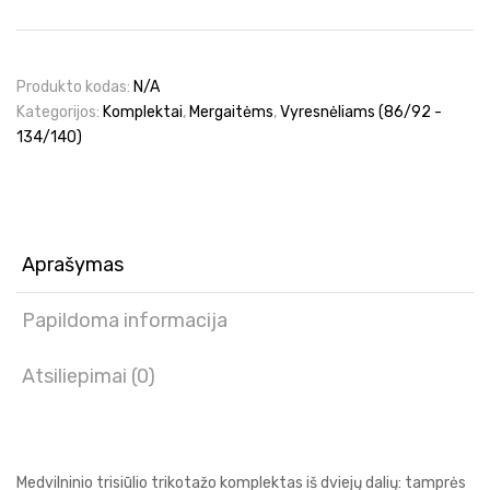
su
tamprėm
Produkto kodas:
N/A
Kategorijos:
Komplektai
,
Mergaitėms
,
Vyresnėliams (86/92 -
134/140)
Aprašymas
Papildoma informacija
Atsiliepimai (0)
Medvilninio trisiūlio trikotažo komplektas iš dviejų dalių: tamprės